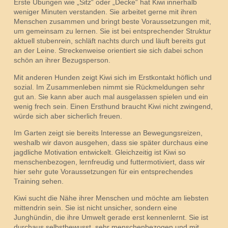
Erste Übungen wie „Sitz“ oder „Decke“ hat Kiwi innerhalb
weniger Minuten verstanden. Sie arbeitet gerne mit ihren
Menschen zusammen und bringt beste Voraussetzungen mit,
um gemeinsam zu lernen. Sie ist bei entsprechender Struktur
aktuell stubenrein, schläft nachts durch und läuft bereits gut
an der Leine. Streckenweise orientiert sie sich dabei schon
schön an ihrer Bezugsperson.
Mit anderen Hunden zeigt Kiwi sich im Erstkontakt höflich und
sozial. Im Zusammenleben nimmt sie Rückmeldungen sehr
gut an. Sie kann aber auch mal ausgelassen spielen und ein
wenig frech sein. Einen Ersthund braucht Kiwi nicht zwingend,
würde sich aber sicherlich freuen.
Im Garten zeigt sie bereits Interesse an Bewegungsreizen,
weshalb wir davon ausgehen, dass sie später durchaus eine
jagdliche Motivation entwickelt. Gleichzeitig ist Kiwi so
menschenbezogen, lernfreudig und futtermotiviert, dass wir
hier sehr gute Voraussetzungen für ein entsprechendes
Training sehen.
Kiwi sucht die Nähe ihrer Menschen und möchte am liebsten
mittendrin sein. Sie ist nicht unsicher, sondern eine
Junghündin, die ihre Umwelt gerade erst kennenlernt. Sie ist
durchaus selbstbewusst, sehr menschenbezogen und mit