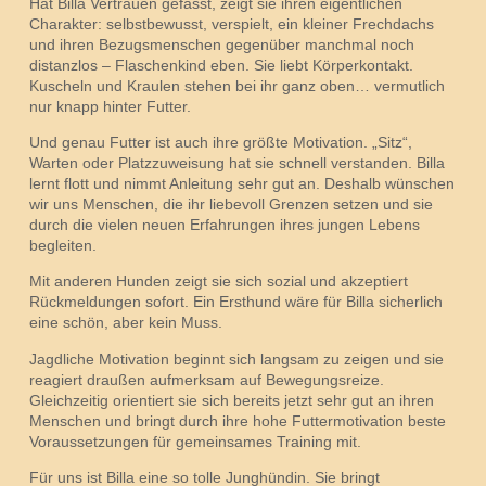
Hat Billa Vertrauen gefasst, zeigt sie ihren eigentlichen
Charakter: selbstbewusst, verspielt, ein kleiner Frechdachs
und ihren Bezugsmenschen gegenüber manchmal noch
distanzlos – Flaschenkind eben. Sie liebt Körperkontakt.
Kuscheln und Kraulen stehen bei ihr ganz oben… vermutlich
nur knapp hinter Futter.
Und genau Futter ist auch ihre größte Motivation. „Sitz“,
Warten oder Platzzuweisung hat sie schnell verstanden. Billa
lernt flott und nimmt Anleitung sehr gut an. Deshalb wünschen
wir uns Menschen, die ihr liebevoll Grenzen setzen und sie
durch die vielen neuen Erfahrungen ihres jungen Lebens
begleiten.
Mit anderen Hunden zeigt sie sich sozial und akzeptiert
Rückmeldungen sofort. Ein Ersthund wäre für Billa sicherlich
eine schön, aber kein Muss.
Jagdliche Motivation beginnt sich langsam zu zeigen und sie
reagiert draußen aufmerksam auf Bewegungsreize.
Gleichzeitig orientiert sie sich bereits jetzt sehr gut an ihren
Menschen und bringt durch ihre hohe Futtermotivation beste
Voraussetzungen für gemeinsames Training mit.
Für uns ist Billa eine so tolle Junghündin. Sie bringt